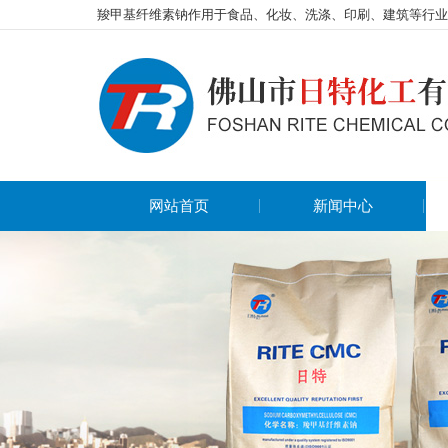
羧甲基纤维素钠作用于食品、化妆、洗涤、印刷、建筑等行业
网站首页
新闻中心