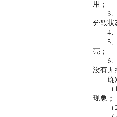
用；
3、有
分散状
4、有
5、印
亮；
6、印
没有无
确定C
（1）
现象；
（2）
（3）