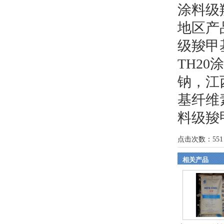
涂料级
地区产
级羧甲
TH2
钠
，
江
基纤维
料级羧
点击次数：
551
相关产品