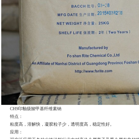
CH9印釉级羧甲基纤维素钠
特点：
粘度高，溶解快，凝胶粒子少，透明度高，稳定性好。
应用：