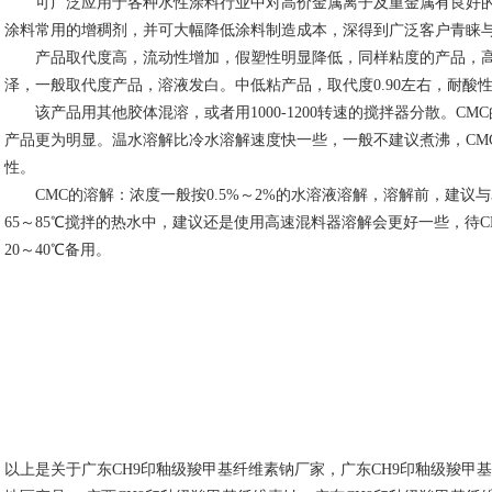
可广泛应用于各种水性涂料行业中对高价金属离子及重金属有良好的稳
涂料常用的增稠剂，并可大幅降低涂料制造成本，深得到广泛客户青睐
产品取代度高，流动性增加，假塑性明显降低，同样粘度的产品，高
泽，一般取代度产品，溶液发白。中低粘产品，取代度0.90左右，耐酸
该产品用其他胶体混溶，或者用1000-1200转速的搅拌器分散。C
产品更为明显。温水溶解比冷水溶解速度快一些，一般不建议煮沸，CM
性。
CMC的溶解：浓度一般按0.5%～2%的水溶液溶解，溶解前，建议
65～85℃搅拌的热水中，建议还是使用高速混料器溶解会更好一些，待C
20～40℃备用。
以上是关于广东CH9印釉级羧甲基纤维素钠厂家，广东CH9印釉级羧甲