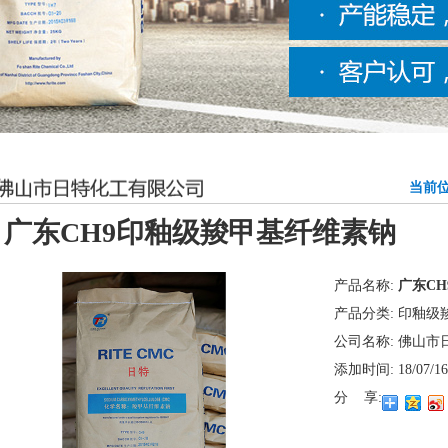
当前位
广东CH9印釉级羧甲基纤维素钠
产品名称:
广东C
产品分类:
印釉级
公司名称:
佛山市
添加时间:
18/07/16
分 享: