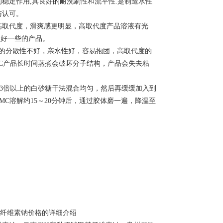
定作用,具良好的耐洗刷性和流平性.是制造水性
与认可。
取代度，滑爽感更明显，高取代度产品溶液有光
性好一些的产品。
MC的分散性不好，亲水性好，容易抱团，高取代度的
C产品长时间蒸煮会破坏分子结构，产品会失去粘
与3倍以上的白砂糖干法混合均匀，然后再缓缓加入到
MC溶解约15～20分钟后，通过胶体磨一遍，降温至
基纤维素钠价格的详细介绍