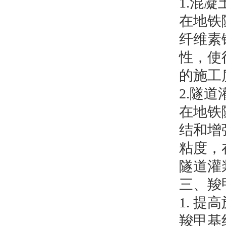
1.混
在地铁
纤维素
性，使
的施工
2.隧
在地铁
结和增
粘度，
隧道灌
三、羧
1. 提
羧甲基