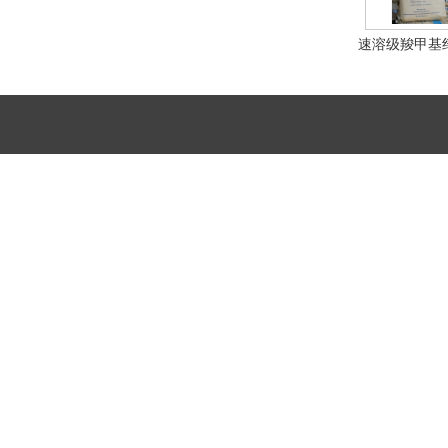
速溶级羧甲基
钠