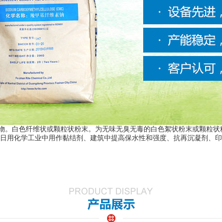
维素衍生物。白色纤维状或颗粒状粉末。为无味无臭无毒的白色絮状粉末或颗
日用化学工业中用作黏结剂、建筑中提高保水性和强度、抗再沉凝剂、印