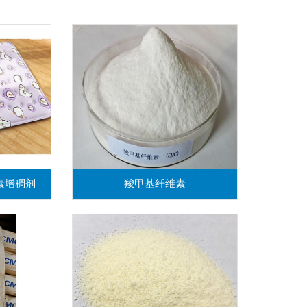
素增稠剂
羧甲基纤维素