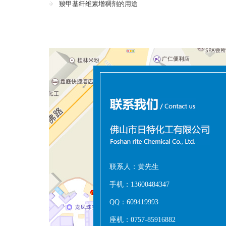
羧甲基纤维素增稠剂的用途
联系人：黄先生
手机：13600484347
QQ：609419993
座机：0757-85916882