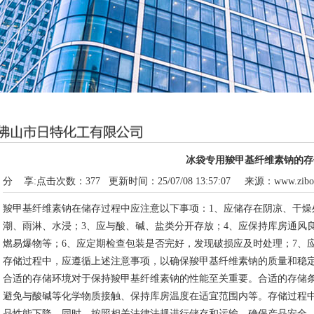
冰袋专用羧甲基纤维素钠的存
分 享:
点击次数：
377
更新时间：25/07/08 13:57:07 来源：
www.zibo
羧甲基纤维素钠在储存过程中应注意以下事项：1、应储存在阴凉、干燥
潮、雨淋、水浸；3、应与酸、碱、盐类分开存放；4、应保持库房通风
燃易爆物等；6、应定期检查包装是否完好，发现破损应及时处理；7、
存储过程中，应遵循上述注意事项，以确保羧甲基纤维素钠的质量和稳
合适的存储环境对于保持羧甲基纤维素钠的性能至关重要。合适的存储
避免与酸碱等化学物质接触、保持库房温度在适宜范围内等。存储过程
品性能下降。同时，按照相关法律法规进行储存和运输，确保产品安全