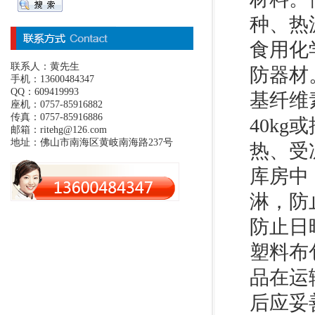
种、热
食用化
联系人：黄先生
防器材
手机：13600484347
QQ：609419993
基纤维
座机：0757-85916882
传真：0757-85916886
40k
邮箱：ritehg@126.com
地址：佛山市南海区黄岐南海路237号
热、受
库房中
淋，防
防止日
塑料布
品在运
后应妥