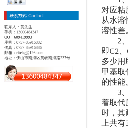
对应粘
从水溶
联系人：黄先生
溶性差
手机：13600484347
QQ：609419993
2、从
座机：0757-85916882
传真：0757-85916886
即C2
邮箱：ritehg@126.com
地址：佛山市南海区黄岐南海路237号
多少用
甲基取
的性能
3、一
着取代
时，其
上共有