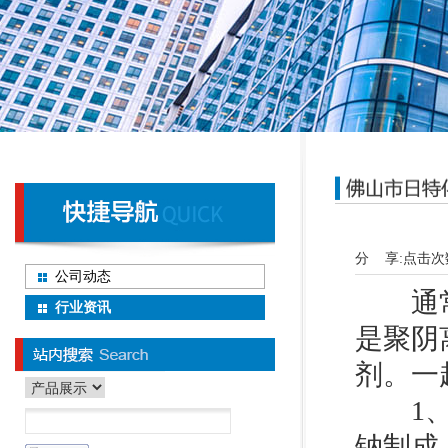
分 享:
点击次
公司动态
通常在
行业资讯
是聚阴
剂。一
1、印
钠制成