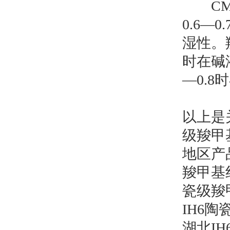
CMC
0.6
湿性。
时在碱
—0.
以上是
级羧甲
地区产
羧甲基
瓷级羧
IH6
湖北I