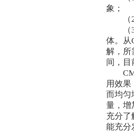
象；
（2）
（3）
体。从
解，所
间，目
CMC
用效果
而均匀
量，增
充分了
能充分