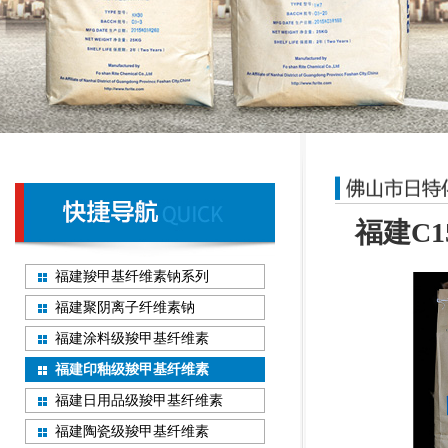
福建C
福建羧甲基纤维素钠系列
福建聚阴离子纤维素钠
福建涂料级羧甲基纤维素
福建印釉级羧甲基纤维素
福建日用品级羧甲基纤维素
福建陶瓷级羧甲基纤维素