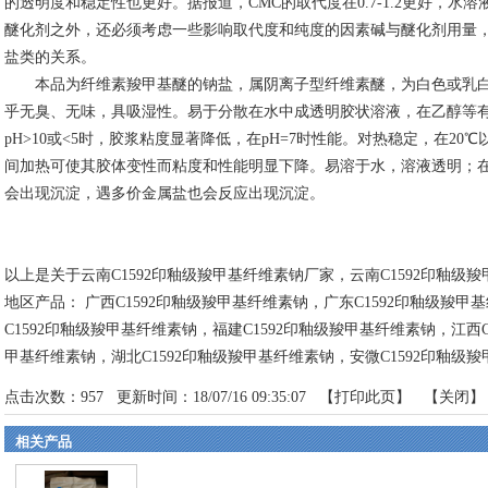
的透明度和稳定性也更好。据报道，CMC的取代度在0.7-1.2更好，水溶
醚化剂之外，还必须考虑一些影响取代度和纯度的因素碱与醚化剂用量，
盐类的关系。
本品为纤维素羧甲基醚的钠盐，属阴离子型纤维素醚，为白色或乳白色纤维
乎无臭、无味，具吸湿性。易于分散在水中成透明胶状溶液，在乙醇等有机溶
pH>10或<5时，胶浆粘度显著降低，在pH=7时性能。对热稳定，在20
间加热可使其胶体变性而粘度和性能明显下降。易溶于水，溶液透明；在碱
会出现沉淀，遇多价金属盐也会反应出现沉淀。
以上是关于云南C1592印釉级羧甲基纤维素钠厂家，云南C1592印釉级
地区产品：
广西C1592印釉级羧甲基纤维素钠
，
广东C1592印釉级羧甲
C1592印釉级羧甲基纤维素钠
，
福建C1592印釉级羧甲基纤维素钠
，
江西
甲基纤维素钠
，
湖北C1592印釉级羧甲基纤维素钠
，
安微C1592印釉级
点击次数：
957
更新时间：18/07/16 09:35:07 【
打印此页
】 【
关闭
】
相关产品