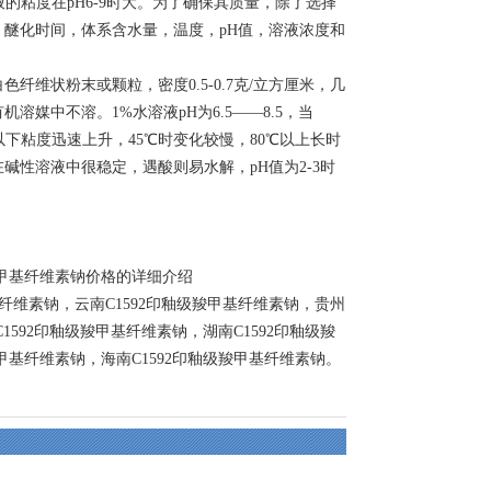
液的粘度在pH6-9时大。为了确保其质量，除了选择
醚化时间，体系含水量，温度，pH值，溶液浓度和
状粉末或颗粒，密度0.5-0.7克/立方厘米，几
媒中不溶。1%水溶液pH为6.5——8.5，当
℃以下粘度迅速上升，45℃时变化较慢，80℃以上长时
性溶液中很稳定，遇酸则易水解，pH值为2-3时
羧甲基纤维素钠价格的详细介绍
基纤维素钠
，
云南C1592印釉级羧甲基纤维素钠
，
贵州
C1592印釉级羧甲基纤维素钠
，
湖南C1592印釉级羧
羧甲基纤维素钠
，
海南C1592印釉级羧甲基纤维素钠
。