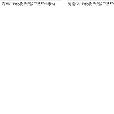
海南GH9化妆品级羧甲基纤维素钠
海南GVH9化妆品级羧甲基纤