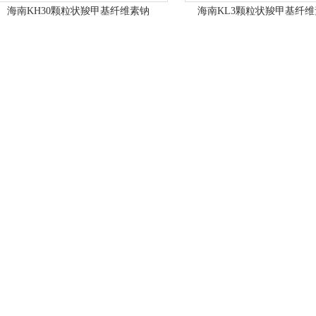
海南KH30颗粒状羧甲基纤维素钠
海南KL3颗粒状羧甲基纤