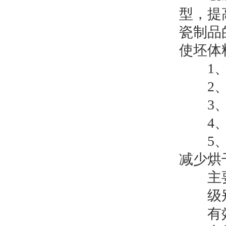
型，提
瓷制品
使坯体
1、
2、能
3、可
4、增
5、避
减少烘
主要
级别
有效物