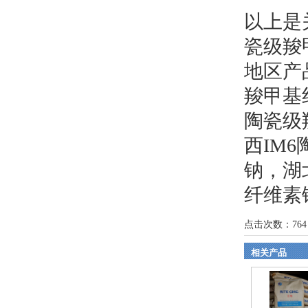
以上是
瓷级羧
地区产
羧甲基
陶瓷级
西IM
钠
，
湖
纤维素
点击次数：
764
相关产品