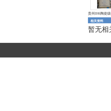
贵州IH6陶瓷级羧
相关资料
暂无相