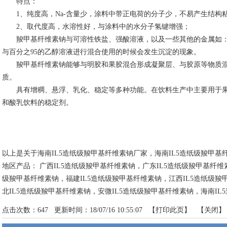
特点：
1、纯度高，Na-含量少，涂料中带正电荷的分子少，不易产生结构
2、取代度高，水溶性好，与涂料中的水分子氢键增强；
羧甲基纤维素钠与可溶性铁盐、强酸溶液，以及一些其他的金属如：
与百分之95的乙醇溶液进行混合使用的时候会发生沉淀的现象。
羧甲基纤维素钠能够与明胶和果胶混合形成凝聚层、与胶原等物质混
质。
具有增稠、悬浮、乳化、稳定等多种功能。在饮料生产中主要用于果
和酸乳饮料的稳定剂。
以上是关于海南IL5造纸级羧甲基纤维素钠厂家，海南IL5造纸级羧甲
地区产品：
广西IL5造纸级羧甲基纤维素钠
，
广东IL5造纸级羧甲基纤维
级羧甲基纤维素钠
，
福建IL5造纸级羧甲基纤维素钠
，
江西IL5造纸级羧
北IL5造纸级羧甲基纤维素钠
，
安微IL5造纸级羧甲基纤维素钠
，
海南IL
点击次数：
647
更新时间：18/07/16 10:55:07 【
打印此页
】 【
关闭
】