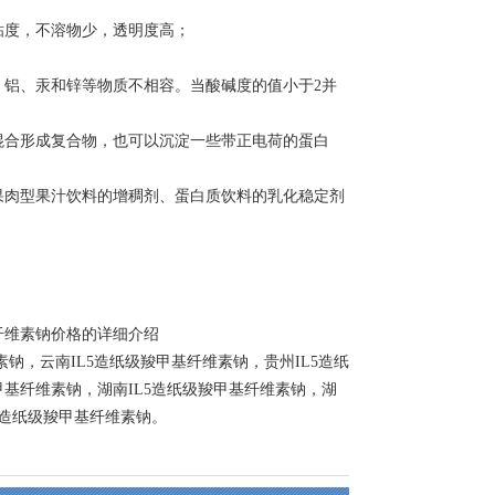
粘度，不溶物少，透明度高；
铝、汞和锌等物质不相容。当酸碱度的值小于2并
合形成复合物，也可以沉淀一些带正电荷的蛋白
肉型果汁饮料的增稠剂、蛋白质饮料的乳化稳定剂
基纤维素钠价格的详细介绍
素钠
，
云南IL5造纸级羧甲基纤维素钠
，
贵州IL5造纸
甲基纤维素钠
，
湖南IL5造纸级羧甲基纤维素钠
，
湖
5造纸级羧甲基纤维素钠
。