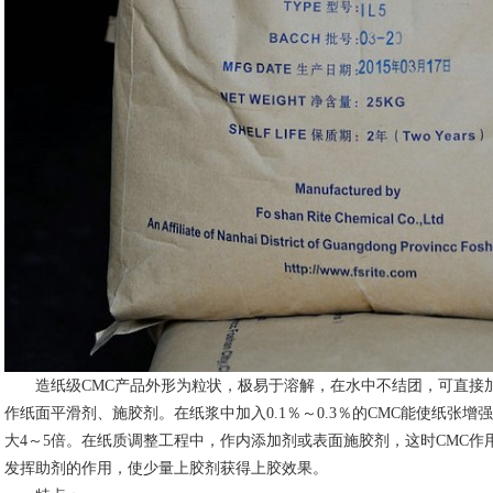
造纸级CMC产品外形为粒状，极易于溶解，在水中不结团，可直接加
作纸面平滑剂、施胶剂。在纸浆中加入0.1％～0.3％的CMC能使纸张增强
大4～5倍。在纸质调整工程中，作内添加剂或表面施胶剂，这时CMC
发挥助剂的作用，使少量上胶剂获得上胶效果。